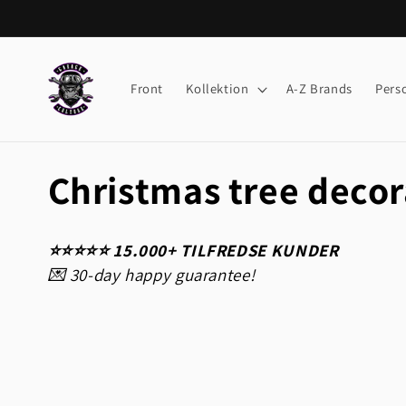
Skip to
content
Front
Kollektion
A-Z Brands
Pers
C
Christmas tree decor
o
⭐️⭐️⭐️⭐️⭐️ 15.000+ TILFREDSE KUNDER
l
💌 30-day happy guarantee!
l
e