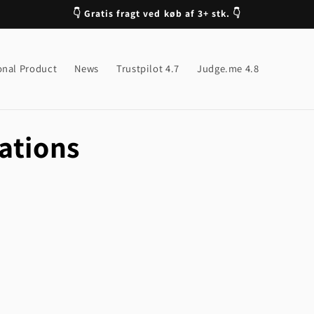
👇 Gratis fragt ved køb af 3+ stk. 👇
onal Product
News
Trustpilot 4.7
Judge.me 4.8
ations