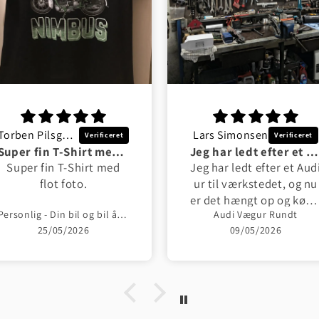
Torben Pilsgaard Hansen
Lars Simonsen
Super fin T-Shirt med flot foto
Jeg har ledt efter et Audi ur til værkstedet
Super fin T-Shirt med
Jeg har ledt efter et Aud
flot foto.
ur til værkstedet, og nu
er det hængt op og køre
Personlig - Din bil og bil årgang - Med Din Bil MC Billede Unisex T-Shirt , Bomuld
Audi Vægur Rundt
godt 👍
25/05/2026
09/05/2026