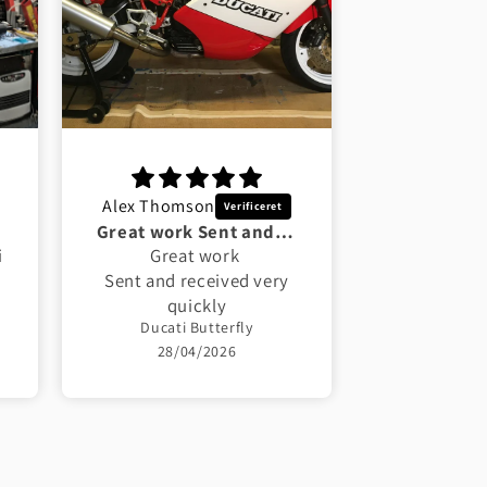
Alex Thomson
Anker n Jen
Great work Sent and received very
F
i
Great work
F
Sent and received very
r
quickly
Ducati Butterfly
28/04/2026
25/0