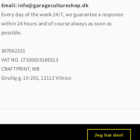
Email: info@garagecultureshop.dk
Every day of the week 24/7, we guarantee a response
within 24 hours and of course always as soon as
possible.
307062331
VAT NO. LT100019186313
CRAFTPRINT, MB
Girulių g. 10-201, 12112 Vilnius
Jeg har den!