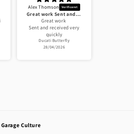
Alex Thomson
Anker n Jen
Great work Sent and received very
F
i
Great work
F
Sent and received very
r
quickly
Ducati Butterfly
28/04/2026
25/0
Garage Culture