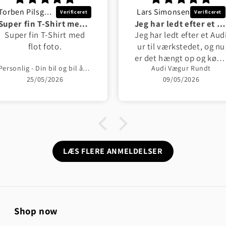
Torben Pilsgaard Hansen
Lars Simonsen
Super fin T-Shirt med flot foto
Jeg har ledt efter et Audi ur til værkstedet
Super fin T-Shirt med
Jeg har ledt efter et Aud
flot foto.
ur til værkstedet, og nu
er det hængt op og køre
Personlig - Din bil og bil årgang - Med Din Bil MC Billede Unisex T-Shirt , Bomuld
Audi Vægur Rundt
godt 👍
25/05/2026
09/05/2026
LÆS FLERE ANMELDELSER
Shop now