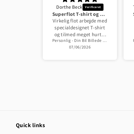
Jacob Pedersen
Dorthe Beck
Tusind tak til Garage Culture Shop
Superflot T-shirt og hurtig levering
 jeg laver en
Virkelig flot arbejde med
hirt med AM
specialdesignet T-shirt
orsiden. I år
og tilmed meget hurtig
lture Shop
Personlig - Din Bil Billede + Logo Unisex T-Shirt , Bomuld
så trykt på
med designforslag og
/2026
07/06/2026
gtig flot. Nu
levering. Bedste
oner i verden
anbefaling fra mig.
n en T-shirt,
er Marco
g mig - det
lthen ikke
bedre.
Quick links