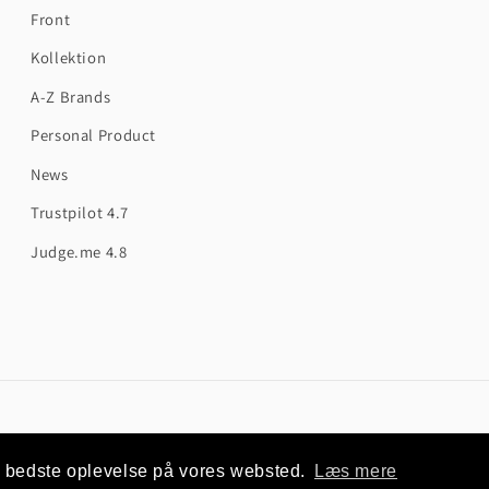
Front
Kollektion
A-Z Brands
Personal Product
News
Trustpilot 4.7
Judge.me 4.8
Payment
© 2026,
Garage Culture Shop
Powered by Shopify
en bedste oplevelse på vores websted.
Læs mere
methods