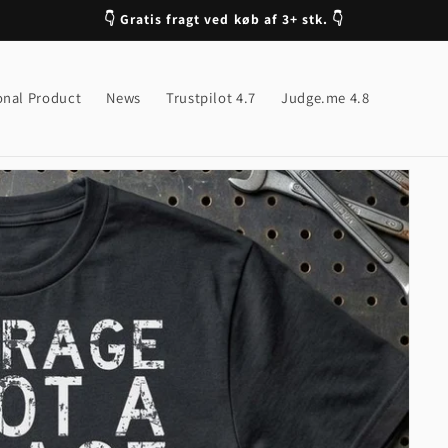
👇 Gratis fragt ved køb af 3+ stk. 👇
onal Product
News
Trustpilot 4.7
Judge.me 4.8