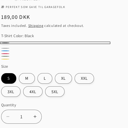
o
🎁 PERFEKT SOM GAVE TIL GARAGEFOLK
n
Regular
189,00 DKK
price
Taxes included.
Shipping
calculated at checkout.
T-Shirt Color:
Black
Black
White
Grey
Blue
Red
Green
Sports
Gold
Royal
Size
Military
S
M
L
XL
XXL
3XL
4XL
5XL
Quantity
Quantity
Decrease
Increase
quantity
quantity