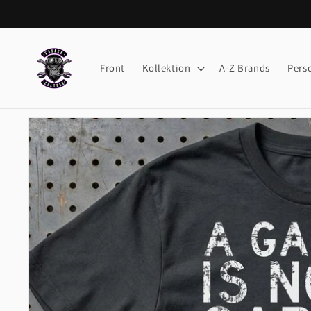
Skip to
content
Front
Kollektion
A-Z Brands
Pers
Skip to
product
information