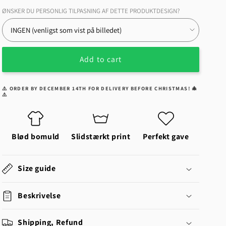
for
for
ØNSKER DU PERSONLIG TILPASNING AF DETTE PRODUKTDESIGN?
Mercedes
Mercedes
A
A
Garage
Garage
Is
Is
Add to cart
Not
Not
A
A
Garage
Garage
⚠️ ORDER BY DECEMBER 14TH FOR DELIVERY BEFORE CHRISTMAS! 🎄
Without
Without
⚠️
Mercedes
Mercedes
Unisex
Unisex
T-
T-
Blød bomuld
Slidstærkt print
Perfekt gave
Shirt,
Shirt,
Cotton
Cotton
Size guide
Beskrivelse
Shipping, Refund