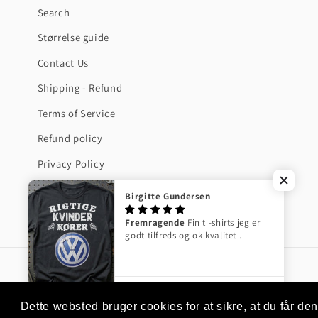
Search
Størrelse guide
Contact Us
Shipping - Refund
Terms of Service
Refund policy
Privacy Policy
Birgitte Gundersen
Fremragende
Fin t -shirts jeg er
godt tilfreds og ok kvalitet .
Volkswagen VW Rigtige Kvinder Kører - Unisex T-Shirt , Bomuld
Dette websted bruger cookies for at sikre, at du får d